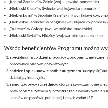
„Kapitał Zaufania” w Żninie (woj. kujawsko-pomorskie)
„Niebieski Klucz” w Świeciu (woj. kujawsko-pomorskie)
„Niebiesko mi” w Sępólnie Krajeńskim (woj. kujawsko-pomor
„Niebieskie Serducho” w Mogilnie (woj. kujawsko-pomorski
„Tu i teraz” w Gołdapi (woj. warmińsko-mazurskie)
„Niebieski Świat” w Nidzicy (woj. warmińsko-mazurskie).
Wśród beneficjentów Programu można wyr
specjaliści na co dzień pracujący z osobami z autyzmem
pracownicy placówek oświatowych,
rodzice i opiekunowie osób z autyzmem
“uczący się” au
działający intuicyjnie,
samorządowcy i urzędnicy
, którzy zazwyczaj nic nie wi
praw osób z autyzmem tj. przestrzegania wydatkowania su
uczniów do placówki publicznej i innych zadań JST.