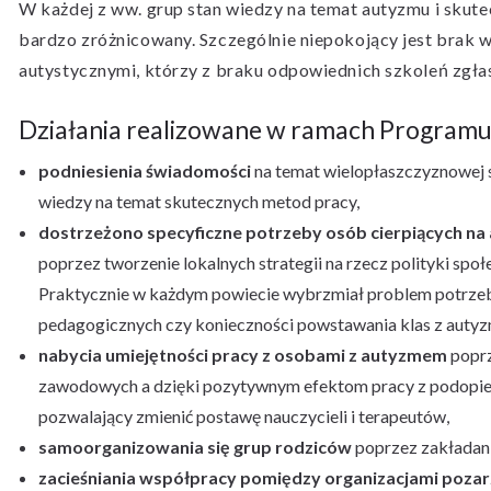
W każdej z ww. grup stan wiedzy na temat autyzmu i skut
bardzo zróżnicowany. Szczególnie niepokojący jest brak w
autystycznymi, którzy z braku odpowiednich szkoleń zgłasz
Działania realizowane w ramach Programu p
podniesienia świadomości
na temat wielopłaszczyznowej s
wiedzy na temat skutecznych metod pracy,
dostrzeżono specyficzne potrzeby osób cierpiących na
poprzez tworzenie lokalnych strategii na rzecz polityki sp
Praktycznie w każdym powiecie wybrzmiał problem potrzeb
pedagogicznych czy konieczności powstawania klas z autyz
nabycia umiejętności pracy z osobami z autyzmem
poprz
zawodowych a dzięki pozytywnym efektom pracy z podopiec
pozwalający zmienić postawę nauczycieli i terapeutów,
samoorganizowania się grup rodziców
poprzez zakładani
zacieśniania współpracy pomiędzy organizacjami poza