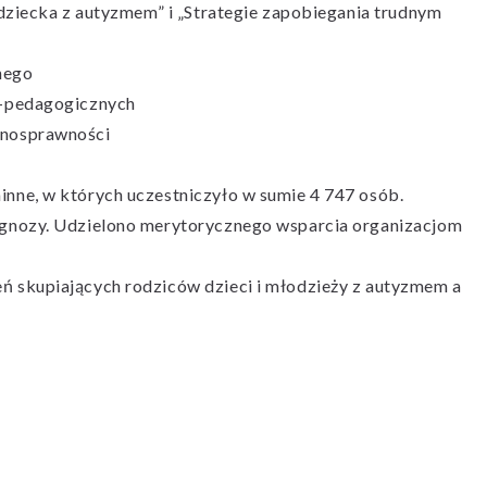
dziecka z autyzmem” i „Strategie zapobiegania trudnym
nego
o-pedagogicznych
łnosprawności
nne, w których uczestniczyło w sumie 4 747 osób.
agnozy. Udzielono merytorycznego wsparcia organizacjom
 skupiających rodziców dzieci i młodzieży z autyzmem a