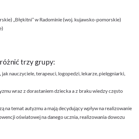
skie) „Błękitni” w Radominie (woj. kujawsko-pomorskie)
e)
óżnić trzy grupy:
,
jak nauczyciele, terapeuci, logopedzi, lekarze, pielęgniarki,
tyzmu wraz z dorastaniem dziecka a z braku wiedzy często
edzą na temat autyzmu a mają decydujący wpływ na realizowanie
bwencji oświatowej na danego ucznia, realizowania dowozu