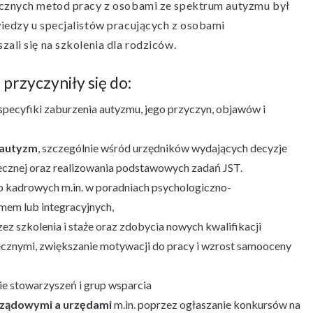
ecznych metod pracy z osobami ze spektrum autyzmu był
iedzy u specjalistów pracujących z osobami
ali się na szkolenia dla rodziców.
rzyczyniły się do:
pecyfiki zaburzenia autyzmu, jego przyczyn, objawów i
 autyzm
, szczególnie wśród urzędników wydających decyzje
ołecznej oraz realizowania podstawowych zadań JST.
 kadrowych m.in. w poradniach psychologiczno-
mem lub integracyjnych,
ez szkolenia i staże oraz zdobycia nowych kwalifikacji
znymi, zwiększanie motywacji do pracy i wzrost samooceny
e stowarzyszeń i grup wsparcia
rządowymi a urzędami
m.in. poprzez ogłaszanie konkursów na