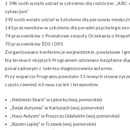
1 398 osób wzięło udział w szkoleniu dla rodziców: „ABC 
sytuacjom”
292 osób wzięło udział w Szkoleniu dla personelu medycz
143 pracowników w szkoleniu dla poradni psychologiczn
74 pracowników z Powiatowe zespoły Orzekania o Niepe
70 pracowników ŚDS i DPS
Zorganizowano konferencje wojewódzkie, powiatowe i gmi
Na terenach objętych Programem udzielano bezpłatne di
pozarządowym z zakresu diagnozowania autyzmu.
Przy wsparciu Programu powstało 11 nowych stowarzyszeń
często również ich nauczycieli i terapeutów:
„Niebieski Skarb” w Lęborku (woj. pomorskie)
„Świat Autyzmu” w Kartuzach (woj. pomorskie)
„Nasz Autyzm” w Pruszczu Gdańskim (woj. pomorskie)
„Razem Lepiej” w Tczewie (woj. pomorskie)