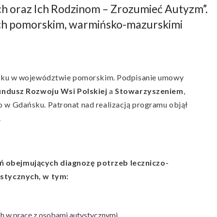
 oraz Ich Rodzinom – Zrozumieć Autyzm”.
ch pomorskim, warmińsko-mazurskimi
roku w województwie pomorskim. Podpisanie umowy
undusz Rozwoju Wsi Polskiej
a
Stowarzyszeniem
,
w Gdańsku. Patronat nad realizacją programu objął
.
 obejmujących diagnozę potrzeb leczniczo-
ystycznych, w tym:
h w pracę z osobami autystycznymi,