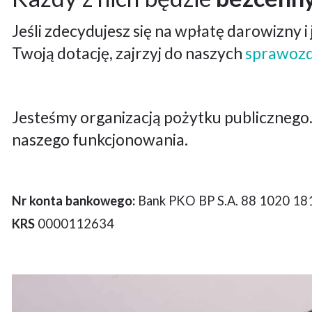
Jeśli zdecydujesz się na wpłatę darowizny i 
Twoją dotację, zajrzyj do naszych
sprawoz
Jesteśmy organizacją pożytku publicznego.
naszego funkcjonowania.
ŚWIADCZENIE SPECJALISTYCZNYCH
„WSPÓLNO
USŁUG OPIEKUŃCZYCH NA TERENIE
DOROSŁYCH
GMINY PRUSZCZ GDAŃSKI 2026
ARAMA RYB
Nr konta bankowego:
Bank PKO BP S.A. 88 1020 1
GODNE ŻYC
Umowa nr CUS.4073.17.2025 na
KRS
0000112634
Projekt pn
realizację zadania publicznego pod
Dorosłych 
tytułem: Świadczenie specjalistycznych
Rybickiego 
usług opiekuńczych na terenie Gminy
życie” wspó
Pruszcz Gdański dla osób z zaburzeniami
Państwowy 
psychicznymi, dostosowane do