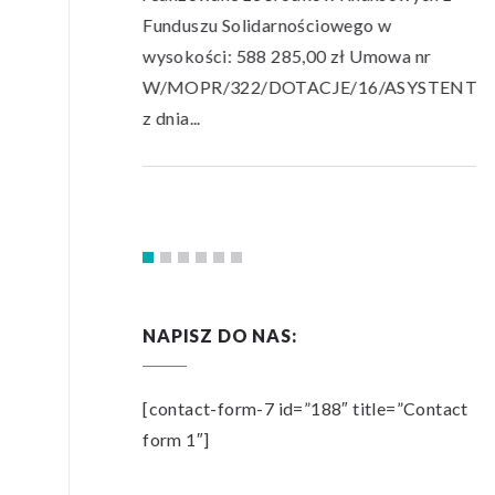
Funduszu Solidarnościowego w
ka” zawarta
wysokości: 588 285,00 zł Umowa nr
es realizacji
W/MOPR/322/DOTACJE/16/ASYSTENT O
ecień 2026 do
z dnia...
NAPISZ DO NAS:
[contact-form-7 id=”188″ title=”Contact
form 1″]