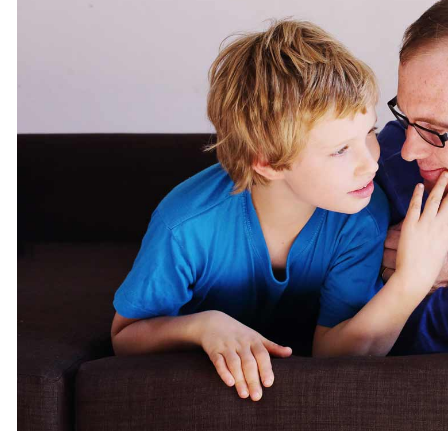
Niepełnospr
poszczególnych potrzeb wynikających z
terminie od 
rodzaju schorzenia – autyzmu”. Czas
marca 2028 
realizacji zadania publicznego
1/2024 pn. 
01.01.2026 – 31.12.2026r. Kwota
dofinansowania przez...