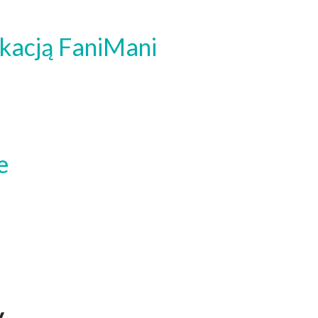
ikacją FaniMani
e
y
.