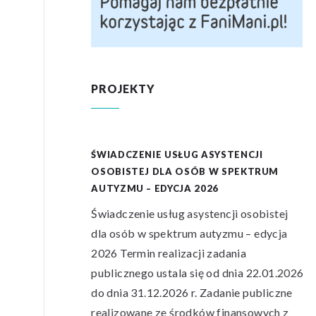
PROJEKTY
E
ŚWIADCZENIE USŁUG ASYSTENCJI
G
OSOBISTEJ DLA OSÓB W SPEKTRUM
 W SPEKTRUM
AUTYZMU – EDYCJA 2026
 MIASTA
Świadczenie usług asystencji osobistej
dla osób w spektrum autyzmu – edycja
WRS/253/U-
2026 Termin realizacji zadania
tnia 2026 r.
publicznego ustala się od dnia 22.01.2026
e
do dnia 31.12.2026 r. Zadanie publiczne
ekuńczych dla
realizowane ze środków finansowych z