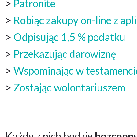
>
Patronite
>
Robiąc zakupy on-line z apl
>
Odpisując 1,5 % podatku
>
Przekazując darowiznę
>
Wspominając w testamenci
>
Zostając wolontariuszem
Każdy z nich będzie
bezcenn