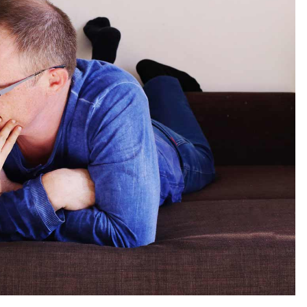
osób w spektrum autyzmu –
awnych realizowany jest w
mieszkańców Miasta Gdańs
1 kwietnia 2025 r. do 31
dnia 29 kwietnia 2026 r. Okr
r. w ramach konkursu numer
zadania publicznego: 1 kwi
„Wspieramy aktywność”....
30 marzec 2029 Celem...