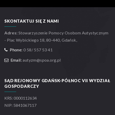
SKONTAKTUJ SIĘ Z NAMI
Adres:
Stowarzyszenie Pomocy Osobom Autystycznym
- Plac Wybickiego 18, 80-440, Gdańsk,
Phone:
0 58/ 557 53 41
Email:
autyzm@spoa.org.pl
SĄD REJONOWY GDAŃSK-PÓŁNOC VII WYDZIAŁ
GOSPODARCZY
KRS: 0000112634
NIP: 5841067117