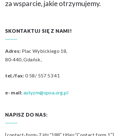
za wsparcie, jakie otrzymujemy.
SKONTAKTUJ SIĘ Z NAMI!
Adres:
Plac Wybickiego 18,
80-440, Gdańsk,
tel./fax:
0 58/ 557 53 41
e- mail:
autyzm@spoa.org.pl
NAPISZ DO NAS:
[contact-form-7 id=”188″ title=”Contact form 1″]