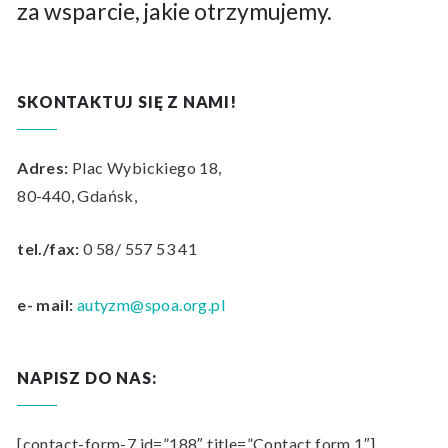
za wsparcie, jakie otrzymujemy.
SKONTAKTUJ SIĘ Z NAMI!
Adres:
Plac Wybickiego 18,
80-440, Gdańsk,
tel./fax:
0 58/ 557 53 41
e- mail:
autyzm@spoa.org.pl
NAPISZ DO NAS:
[contact-form-7 id=”188″ title=”Contact form 1″]