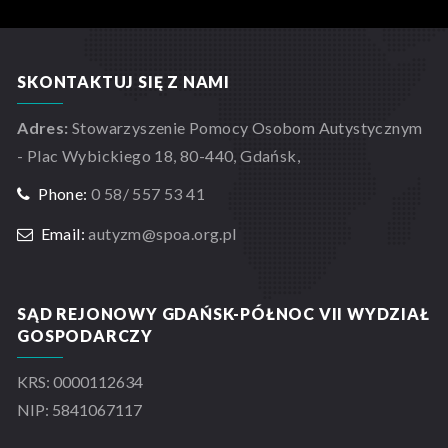
SKONTAKTUJ SIĘ Z NAMI
Adres:
Stowarzyszenie Pomocy Osobom Autystycznym
- Plac Wybickiego 18, 80-440, Gdańsk,
Phone:
0 58/ 557 53 41
Email:
autyzm@spoa.org.pl
SĄD REJONOWY GDAŃSK-PÓŁNOC VII WYDZIAŁ
GOSPODARCZY
KRS: 0000112634
NIP: 5841067117