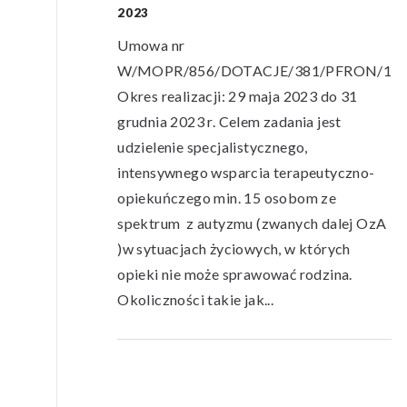
2023
Umowa nr
W/MOPR/856/DOTACJE/381/PFRON/182
”
Okres realizacji: 29 maja 2023 do 31
ia jest
grudnia 2023 r. Celem zadania jest
ocy dla osób
udzielenie specjalistycznego,
dzieciństwa
intensywnego wsparcia terapeutyczno-
 programu Żyć
opiekuńczego min. 15 osobom ze
spektrum z autyzmu (zwanych dalej OzA
)w sytuacjach życiowych, w których
opieki nie może sprawować rodzina.
Okoliczności takie jak...