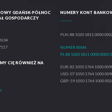
NOWY GDAŃSK-PÓŁNOC
NUMERY KONT BANKO
IAŁ GOSPODARCZY
PLN: 88 1020 1811 0000 000
2634
7117
NUMER IBAN:
PL 88 1020 1811 0000 0002 
MY CIĘ RÓWNIEŻ NA
EUR: 82 1050 1764 1000 009
USD: 07 1050 1764 1000 009
GBP: 59 1050 1764 1000 002
l