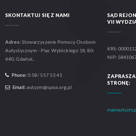
SKONTAKTUJ SIĘ Z NAMI
SĄD REJO
VII WYDZ
Adres:
Stowarzyszenie Pomocy Osobom
KRS: 000011
Autystycznym - Plac Wybickiego 18, 80-
NIP: 584106
440, Gdańsk,
Phone:
0 58/ 557 53 41
ZAPRASZA
STRONĘ:
Email:
autyzm@spoa.org.pl
mamautyzm.p