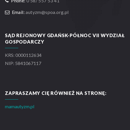
Phone:
0 58/ 557 53 41
Email:
autyzm@spoa.org.pl
SĄD REJONOWY GDAŃSK-PÓŁNOC VII WYDZIAŁ
GOSPODARCZY
KRS: 0000112634
NIP: 5841067117
ZAPRASZAMY CIĘ RÓWNIEŻ NA STRONĘ:
mamautyzm.pl