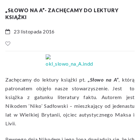
„SŁOWO NA A”- ZACHĘCAMY DO LEKTURY
KSIĄŻKI
23 listopada 2016
Zachęcamy do lektury książki pt.
„Słowo na A”
, którą
patronatem objęło nasze stowarzyszenie. Jest to
książka z gatunku literatury faktu. Autorem jest
Nikodem ‘Niko’ Sadłowski – mieszkający od jedenastu
lat w Wielkiej Brytanii, ojciec autystycznego Maksa i
Livii.
Pewnego dnia Nikodem i jego żona dowiadują się, że ich