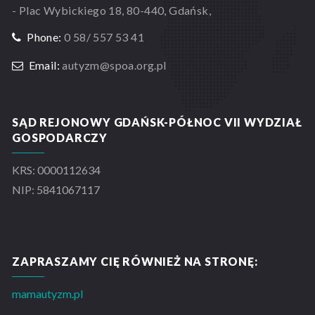
- Plac Wybickiego 18, 80-440, Gdańsk,
Phone:
0 58/ 557 53 41
Email:
autyzm@spoa.org.pl
SĄD REJONOWY GDAŃSK-PÓŁNOC VII WYDZIAŁ
GOSPODARCZY
KRS: 0000112634
NIP: 5841067117
ZAPRASZAMY CIĘ RÓWNIEŻ NA STRONĘ:
mamautyzm.pl