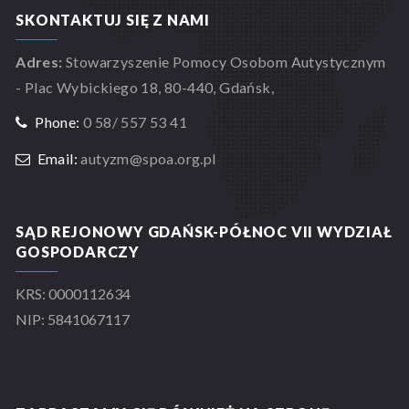
SKONTAKTUJ SIĘ Z NAMI
Adres:
Stowarzyszenie Pomocy Osobom Autystycznym
- Plac Wybickiego 18, 80-440, Gdańsk,
Phone:
0 58/ 557 53 41
Email:
autyzm@spoa.org.pl
SĄD REJONOWY GDAŃSK-PÓŁNOC VII WYDZIAŁ
GOSPODARCZY
KRS: 0000112634
NIP: 5841067117