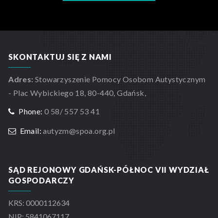
SKONTAKTUJ SIĘ Z NAMI
Adres:
Stowarzyszenie Pomocy Osobom Autystycznym
- Plac Wybickiego 18, 80-440, Gdańsk,
Phone:
0 58/ 557 53 41
Email:
autyzm@spoa.org.pl
SĄD REJONOWY GDAŃSK-PÓŁNOC VII WYDZIAŁ
GOSPODARCZY
KRS: 0000112634
NIP: 5841067117