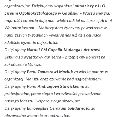
organizacyjne. Dziękujemy wspaniałej
młodzieży z I LO
Liceum Ogólnokształcącego w Gdańsku
– Wasza energia,
mądrość i empatia dają nam wiele nadziei na lepsze jutro! A
Wolontariuszom – Maturzystom życzymy powodzenia w
najbliższych tygodniach –według nas już dziś celująco
zdaliście egzamin dojrzałości!
Dziękujemy
Natalii CM Capelik-Muianga
i
Arturowi
Sekura
za wyjątkowy dar serca – przepiękny koncert na
zakończenie Marszu!
Dziękujemy
Panu Tomaszowi Maciuk
za wielką pomoc w
organizacji Marszu oraz czuwanie nad nagłośnieniem.
Dziękujemy
Panu Andrzejowi Stawickiemu
za
profesjonalne, pełne ciepła i wrażliwości prowadzenie
naszego Marszu i wsparcie organizacyjne!
Dziękujemy
Europejskie Centrum Solidarności
za
niezawodne wsparcie organizacyjne.