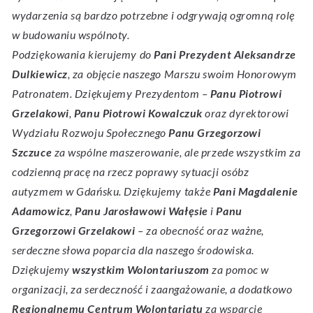
wydarzenia są bardzo potrzebne i odgrywają ogromną rolę
w budowaniu wspólnoty.
Podziękowania kierujemy do
Pani Prezydent Aleksandrze
Dulkiewicz
, za objęcie naszego Marszu swoim Honorowym
Patronatem. Dziękujemy Prezydentom –
Panu Piotrowi
Grzelakowi
,
Panu Piotrowi Kowalczuk
oraz dyrektorowi
Wydziału Rozwoju Społecznego
Panu Grzegorzowi
Szczuce
za wspólne maszerowanie, ale przede wszystkim za
codzienną pracę na rzecz poprawy sytuacji osóbz
autyzmem w Gdańsku. Dziękujemy także
Pani Magdalenie
Adamowicz
,
Panu Jarosławowi Wałęsie
i
Panu
Grzegorzowi Grzelakowi
– za obecność oraz ważne,
serdeczne słowa poparcia dla naszego środowiska.
Dziękujemy
wszystkim Wolontariuszom
za pomoc w
organizacji, za serdeczność i zaangażowanie, a dodatkowo
Regionalnemu Centrum Wolontariatu
za wsparcie