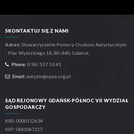
SKONTAKTUJ SIĘ Z NAMI
Adres:
Stowarzyszenie Pomocy Osobom Autystycznym
- Plac Wybickiego 18, 80-440, Gdańsk,
Phone:
0 58/ 557 53 41
Email:
autyzm@spoa.org.pl
SĄD REJONOWY GDAŃSK-PÓŁNOC VII WYDZIAŁ
GOSPODARCZY
KRS: 0000112634
NIP: 5841067117