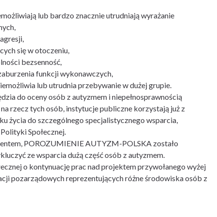
emożliwiają lub bardzo znacznie utrudniają wyrażanie
nych,
gresji,
ych się w otoczeniu,
lności bezsenność,
zaburzenia funkcji wykonawczych,
emożliwia lub utrudnia przebywanie w dużej grupie.
dzia do oceny osób z autyzmem i niepełnosprawnością
na rzecz tych osób, instytucje publiczne korzystają już z
u życia do szczególnego specjalistycznego wsparcia,
Polityki Społecznej.
okumentem, POROZUMIENIE AUTYZM-POLSKA zostało
wykluczyć ze wsparcia dużą część osób z autyzmem.
ołecznej o kontynuację prac nad projektem przywołanego wyżej
zacji pozarządowych reprezentujących różne środowiska osób z