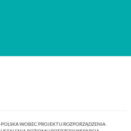
-POLSKA WOBEC PROJEKTU ROZPORZĄDZENIA
IE USTALENIA POZIOMU POTRZEBY WSPARCIA