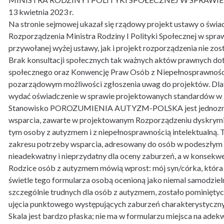
13 kwietnia 2023 r.
Na stronie sejmowej ukazał się rządowy projekt ustawy o św
Rozporządzenia Ministra Rodziny I Polityki Społecznej w spra
przywołanej wyżej ustawy, jak i projekt rozporządzenia nie z
Brak konsultacji społecznych tak ważnych aktów prawnych do
społecznego oraz Konwencję Praw Osób z Niepełnosprawnością, 
pozarządowym możliwości zgłoszenia uwag do projektów
wydać oświadczenie w sprawie projektowanych standardów w z
Stanowisko POROZUMIENIA AUTYZM-POLSKA jest jednoznaczn
wsparcia, zawarte w projektowanym Rozporządzeniu dyskrymin
tym osoby z autyzmem i z niepełnosprawnością intelektualną. 
zakresu potrzeby wsparcia, adresowany do osób w podeszłym w
nieadekwatny i nieprzydatny dla oceny zaburzeń, a w konsekw
Rodzice osób z autyzmem mówią wprost: mój syn/córka, która
świetle tego formularza osobą ocenioną jako niemal samodzieln
szczególnie trudnych dla osób z autyzmem, zostało pominięty
ujęcia punktowego występujących zaburzeń charakterystyczny
Skala jest bardzo płaska; nie ma w formularzu miejsca na ad