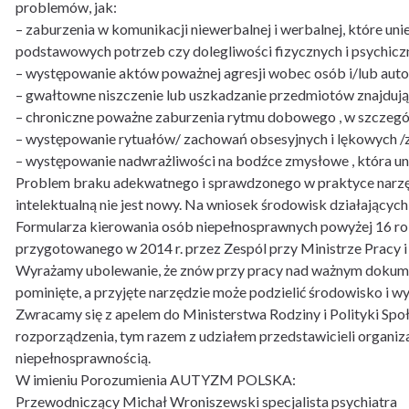
problemów, jak:
– zaburzenia w komunikacji niewerbalnej i werbalnej, które uni
podstawowych potrzeb czy dolegliwości fizycznych i psychicz
– występowanie aktów poważnej agresji wobec osób i/lub autoa
– gwałtowne niszczenie lub uszkadzanie przedmiotów znajdując
– chroniczne poważne zaburzenia rytmu dobowego , w szczegó
– występowanie rytuałów/ zachowań obsesyjnych i lękowych /
– występowanie nadwrażliwości na bodźce zmysłowe , która uni
Problem braku adekwatnego i sprawdzonego w praktyce narzę
intelektualną nie jest nowy. Na wniosek środowisk działających 
Formularza kierowania osób niepełnosprawnych powyżej 16 rok
przygotowanego w 2014 r. przez Zespól przy Ministrze Pracy i 
Wyrażamy ubolewanie, że znów przy pracy nad ważnym d
pominięte, a przyjęte narzędzie może podzielić środowisko i 
Zwracamy się z apelem do Ministerstwa Rodziny i Polityki Sp
rozporządzenia, tym razem z udziałem przedstawicieli organi
niepełnosprawnością.
W imieniu Porozumienia AUTYZM POLSKA:
Przewodniczący Michał Wroniszewski specjalista psychiatra