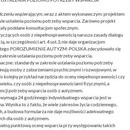
iadczeniu wspierającym, wraz z aktem wykonawczym: projektem
wie ustalenia poziomu potrzeby wsparcia. Zarówno projekt
ostały poddane konsultacjom społecznym.
tyczących osób z niepełnosprawnością narusza zasady dialogu
w szczególności art. 4 ust.3, nie daje organizacjom
. Dlatego POROZUMIENIE AUTYZM-POLSKA zdecydowało się
akresie ustalania poziomu potrzeby wsparcia.
e: standardy w zakresie ustalania poziomu potrzeby
ują osoby z zaburzeniami psychicznymi i rozwojowymi, w
To kolejny przykład narzędzia do oceny niepełnosprawności czy
ieku, czy osób z niepełnosprawnościami fizycznymi, a
encji potrzeby wsparcia osób z autyzmem.
 wymaga 24 godzinnego indywidualnego wsparcia jest w
a. Wynika to z faktu, że wiele zakresów życia codziennego,
ch, a budowa formularza nie daje możliwości adekwatnego
ch dla osób z autyzmem.
ekwatną punktową ocenę wsparcia przy występowaniu takich