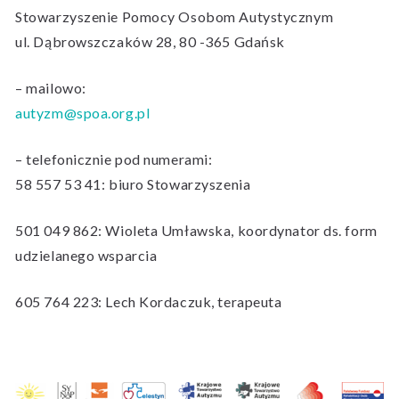
Stowarzyszenie Pomocy Osobom Autystycznym
ul. Dąbrowszczaków 28, 80 -365 Gdańsk
– mailowo:
autyzm@spoa.org.pl
– telefonicznie pod numerami:
58 557 53 41: biuro Stowarzyszenia
501 049 862: Wioleta Umławska, koordynator ds. form
udzielanego wsparcia
605 764 223: Lech Kordaczuk, terapeuta